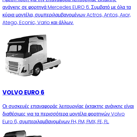
ανάγκης σε φορτηγά Mercedes EURO 6. Συμβατό με όλα τα
κύρια μοντέλα, συμπεριλαμβανομένων Actros, Antos, Axor,
Atego, Econic, Vario και άλλων.
VOLVO EURO 6
Οι συσκευές επαναφοράς λειτουργίας έκτακτης ανάγκης είναι
διαθέσιμες για τα περισσότερα μοντέλα φορτηγών Volvo
Euro 6, συμπεριλαμβανομένων FH, FM, FMX, FE, FL.