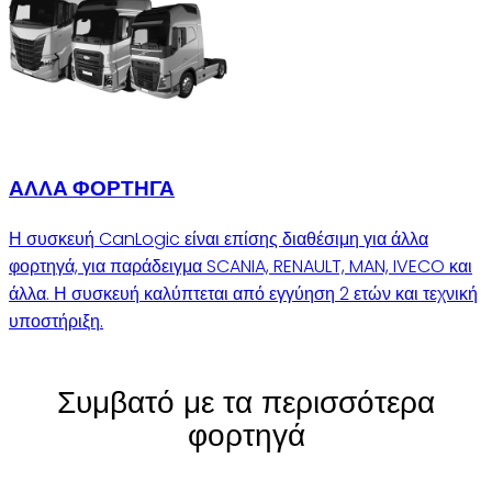
ΑΛΛΑ ΦΟΡΤΗΓΑ
Η συσκευή CanLogic είναι επίσης διαθέσιμη για άλλα
φορτηγά, για παράδειγμα SCANIA, RENAULT, MAN, IVECO και
άλλα. Η συσκευή καλύπτεται από εγγύηση 2 ετών και τεχνική
υποστήριξη.
Συμβατό με τα περισσότερα
φορτηγά