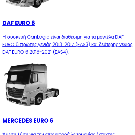
DAF EURO 6
Η συσκευή CanLogic είναι διαθέσιμη για τα μοντέλα DAF
EURO 6 πρώτης γενιάς 2013-2017 (EAS3) και δεύτερης γενιάς
DAF EURO 6 2018-2021 (EAS4).
MERCEDES EURO 6
Άμεση λύση για την επαναφορά λειτουργίας έκτακτης