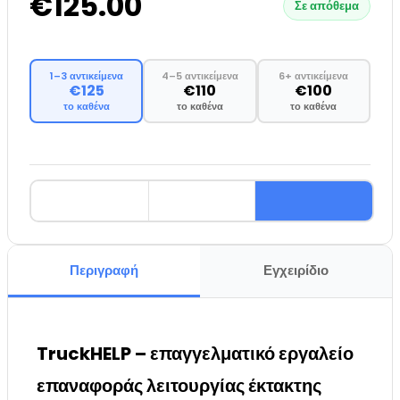
€125.00
Σε απόθεμα
1–3 αντικείμενα
4–5 αντικείμενα
6+ αντικείμενα
€125
€110
€100
το καθένα
το καθένα
το καθένα
Περιγραφή
Εγχειρίδιο
TruckHELP – επαγγελματικό εργαλείο
επαναφοράς λειτουργίας έκτακτης