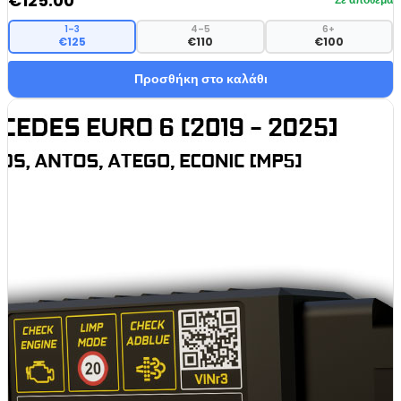
€
125.00
1–3
4–5
6+
€125
€110
€100
Προσθήκη στο καλάθι