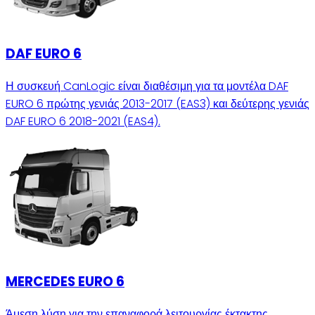
DAF EURO 6
Η συσκευή CanLogic είναι διαθέσιμη για τα μοντέλα DAF
EURO 6 πρώτης γενιάς 2013-2017 (EAS3) και δεύτερης γενιάς
DAF EURO 6 2018-2021 (EAS4).
MERCEDES EURO 6
Άμεση λύση για την επαναφορά λειτουργίας έκτακτης