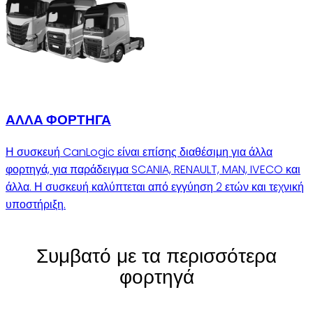
ΑΛΛΑ ΦΟΡΤΗΓΑ
Η συσκευή CanLogic είναι επίσης διαθέσιμη για άλλα
φορτηγά, για παράδειγμα SCANIA, RENAULT, MAN, IVECO και
άλλα. Η συσκευή καλύπτεται από εγγύηση 2 ετών και τεχνική
υποστήριξη.
Συμβατό με τα περισσότερα
φορτηγά