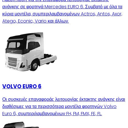
ανάγκης σε φορτηγά Mercedes EURO 6. Συμβατό με όλα τα
κύρια μοντέλα, συμπεριλαμβανομένων Actros, Antos, Axor,
Atego, Econic, Vario και άλλων.
VOLVO EURO 6
Οι συσκευές επαναφοράς λειτουργίας έκτακτης ανάγκης είναι
διαθέσιμες για τα περισσότερα μοντέλα φορτηγών Volvo
Euro 6, συμπεριλαμβανομένων FH, FM, FMX, FE, FL.