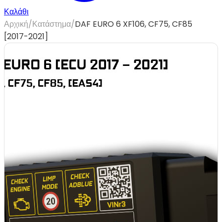
Καλάθι
Αρχική
/
Κατάστημα
/
DAF EURO 6 XF106, CF75, CF85
[2017-2021]