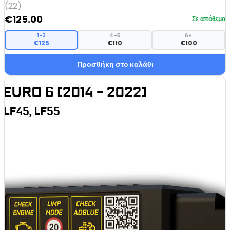
(22)
€
125.00
Σε απόθεμα
1–3
4–5
6+
€125
€110
€100
Προσθήκη στο καλάθι